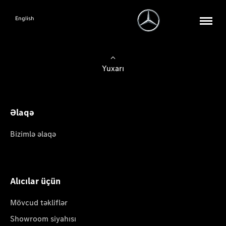
English
Yuxarı
Əlaqə
Bizimlə əlaqə
Alıcılar üçün
Mövcud təkliflər
Showroom siyahısı