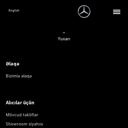
English
Yuxarı
Əlaqə
Bizimlə əlaqə
Alıcılar üçün
Mövcud təkliflər
Showroom siyahısı