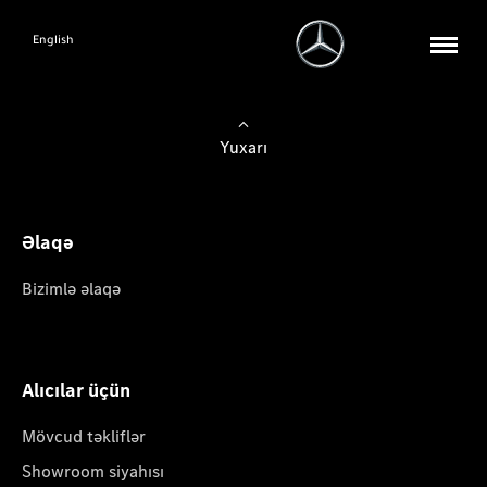
English
Yuxarı
Əlaqə
Bizimlə əlaqə
Alıcılar üçün
Mövcud təkliflər
Showroom siyahısı