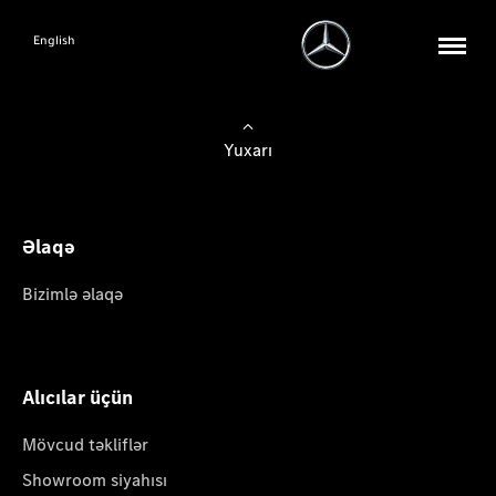
English
Yuxarı
Əlaqə
Bizimlə əlaqə
Alıcılar üçün
Mövcud təkliflər
Showroom siyahısı