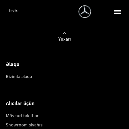
English
Yuxarı
Əlaqə
Bizimlə əlaqə
Alıcılar üçün
Mövcud təkliflər
Showroom siyahısı