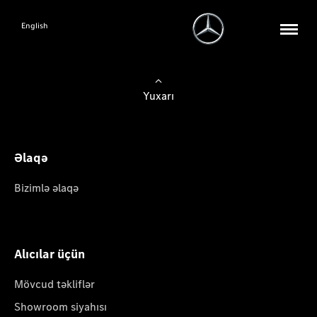
English
Yuxarı
Əlaqə
Bizimlə əlaqə
Alıcılar üçün
Mövcud təkliflər
Showroom siyahısı