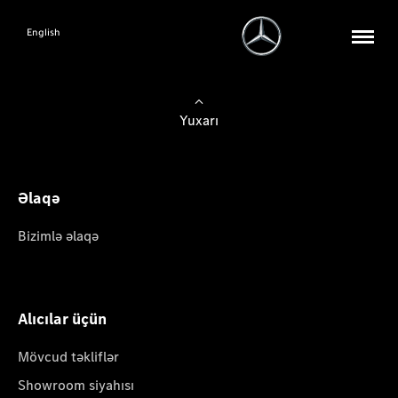
English
Yuxarı
Əlaqə
Bizimlə əlaqə
Alıcılar üçün
Mövcud təkliflər
Showroom siyahısı