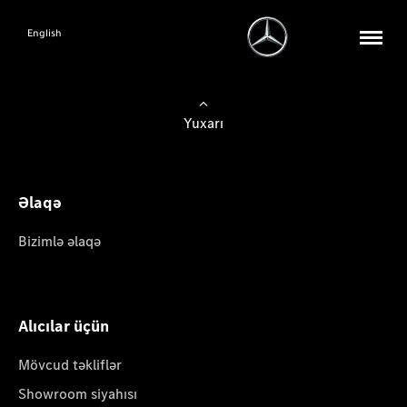
English
Yuxarı
Əlaqə
Bizimlə əlaqə
Alıcılar üçün
Mövcud təkliflər
Showroom siyahısı