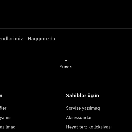
endlərimiz
Haqqımızda
Yuxarı
ün
Sahiblər üçün
flər
Servisə yazılmaq
yahısı
Aksessuarlar
yazılmaq
Həyat tərz kolleksiyası