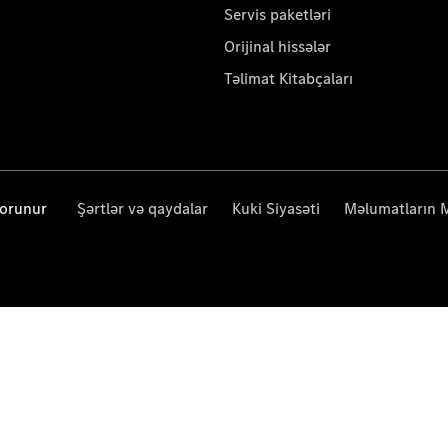
Servis paketləri
Orijinal hissələr
Təlimat Kitabçaları
qorunur
Şərtlər və qaydalar
Kuki Siyasəti
Məlumatların 