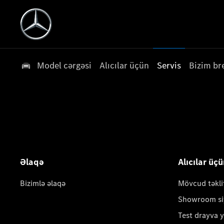
Model cərgəsi
Alıcılar üçün
Servis
Bizim br
Əlaqə
Alıcılar üç
Bizimlə əlaqə
Mövcud təkli
Showroom si
Test drayva 