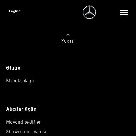
English
Yuxarı
Əlaqə
Bizimlə əlaqə
Alıcılar üçün
Mövcud təkliflər
Showroom siyahısı