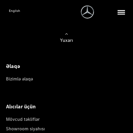
English
Yuxarı
Əlaqə
Bizimlə əlaqə
Alıcılar üçün
Mövcud təkliflər
Showroom siyahısı