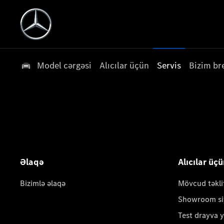
Model cərgəsi
Alıcılar üçün
Servis
Bizim br
Əlaqə
Alıcılar üç
Bizimlə əlaqə
Mövcud təkli
Showroom si
Test drayva 