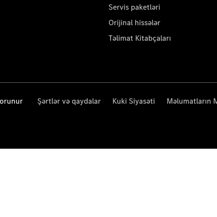
Servis paketləri
Orijinal hissələr
Təlimat Kitabçaları
qorunur
Şərtlər və qaydalar
Kuki Siyasəti
Məlumatların 