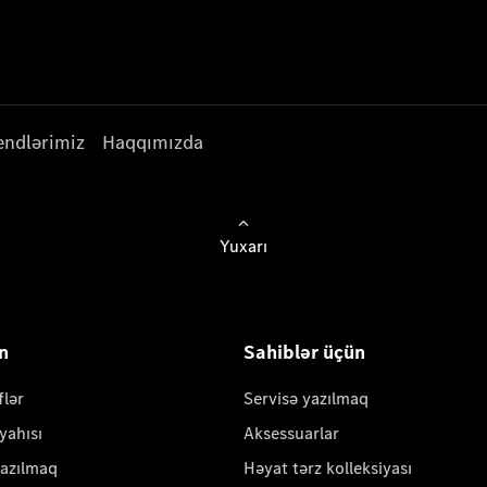
endlərimiz
Haqqımızda
Yuxarı
ün
Sahiblər üçün
flər
Servisə yazılmaq
yahısı
Aksessuarlar
yazılmaq
Həyat tərz kolleksiyası