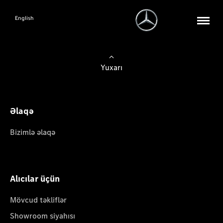
English
Yuxarı
Əlaqə
Bizimlə əlaqə
Alıcılar üçün
Mövcud təkliflər
Showroom siyahısı