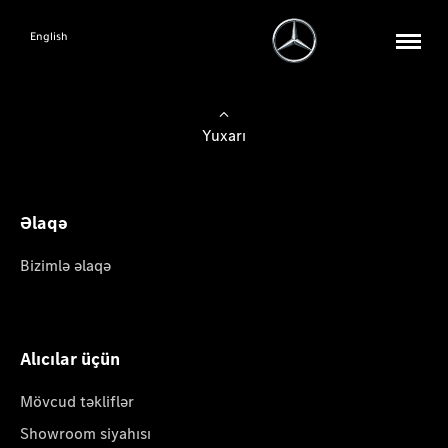
English
Yuxarı
Əlaqə
Bizimlə əlaqə
Alıcılar üçün
Mövcud təkliflər
Showroom siyahısı