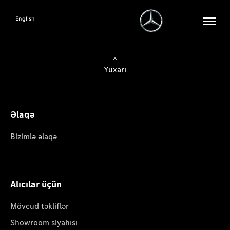
English
Yuxarı
Əlaqə
Bizimlə əlaqə
Alıcılar üçün
Mövcud təkliflər
Showroom siyahısı