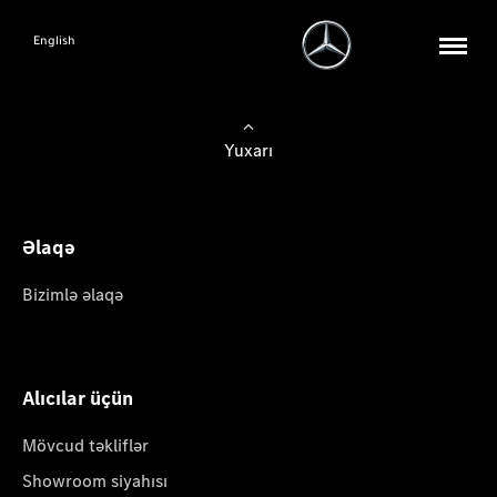
English
Yuxarı
Əlaqə
Bizimlə əlaqə
Alıcılar üçün
Mövcud təkliflər
Showroom siyahısı