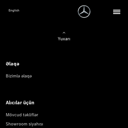
English
Yuxarı
Əlaqə
Bizimlə əlaqə
Alıcılar üçün
Mövcud təkliflər
Showroom siyahısı