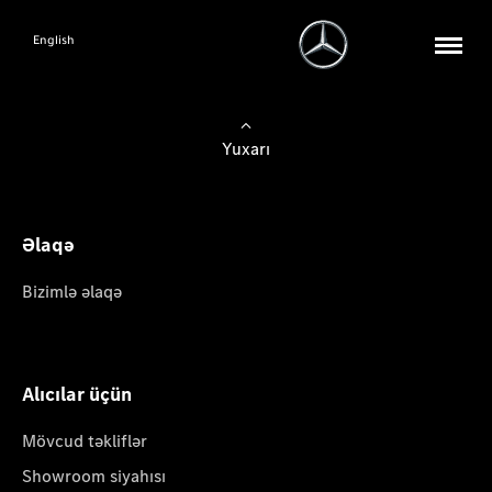
English
Yuxarı
Əlaqə
Bizimlə əlaqə
Alıcılar üçün
Mövcud təkliflər
Showroom siyahısı